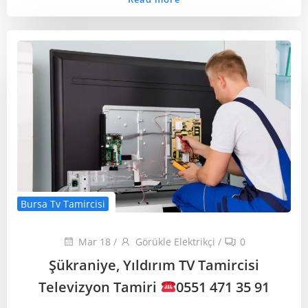
Bursa Tv Tamircisi
Mar 18
/
Görükle Elektrikçi
/
0
Şükraniye, Yıldırım TV Tamircisi
Televizyon Tamiri
0551 471 35 91