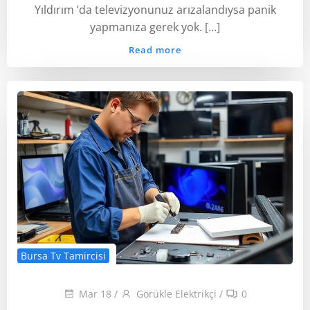
Yıldırım ’da televizyonunuz arızalandıysa panik
yapmanıza gerek yok. […]
Read more
Bursa Tv Tamircisi
Mar 18
/
Görükle Elektrikçi
/
0