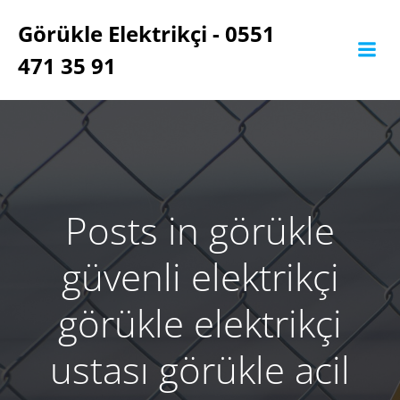
İçeriğe
Görükle Elektrikçi - 0551
geç
471 35 91
Posts in görükle
güvenli elektrikçi
görükle elektrikçi
ustası görükle acil