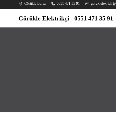
İçeriğe
Görükle Bursa
0551 471 35 91
goruklelekricil@
geç
Görükle Elektrikçi - 0551 471 35 91