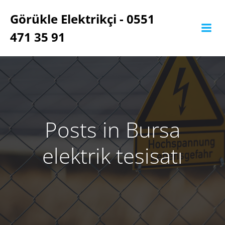
İçeriğe
Görükle Elektrikçi - 0551
geç
471 35 91
Posts in Bursa
elektrik tesisatı