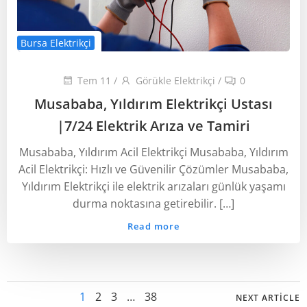
Bursa Elektrikçi
Tem 11
/
Görükle Elektrikçi
/
0
Musababa, Yıldırım Elektrikçi Ustası
‎|7/24 Elektrik Arıza ve Tamiri
Musababa, Yıldırım Acil Elektrikçi Musababa, Yıldırım
Acil Elektrikçi: Hızlı ve Güvenilir Çözümler Musababa,
Yıldırım Elektrikçi ile elektrik arızaları günlük yaşamı
durma noktasına getirebilir. […]
Read more
Posts
Posts
Page
Page
Page
Page
1
2
3
…
38
NEXT ARTICLE