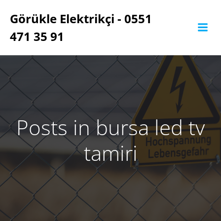
İçeriğe
Görükle Elektrikçi - 0551
geç
471 35 91
Posts in bursa led tv
tamiri