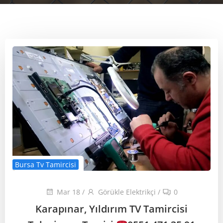
Bursa Tv Tamircisi
Mar 18
/
Görükle Elektrikçi
/
0
Karapınar, Yıldırım TV Tamircisi