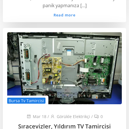
panik yapmanıza […]
Read more
Bursa Tv Tamircisi
Mar 18
/
Görükle Elektrikçi
/
0
Sıracevizler, Yıldırım TV Tamircisi