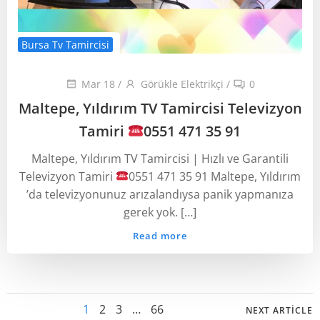
Bursa Tv Tamircisi
Mar 18
/
Görükle Elektrikçi
/
0
Maltepe, Yıldırım TV Tamircisi Televizyon
Tamiri
0551 471 35 91
Maltepe, Yıldırım TV Tamircisi | Hızlı ve Garantili
Televizyon Tamiri
0551 471 35 91 Maltepe, Yıldırım
’da televizyonunuz arızalandıysa panik yapmanıza
gerek yok. […]
Read more
Posts
Posts
Page
Page
Page
Page
1
2
3
…
66
NEXT ARTICLE