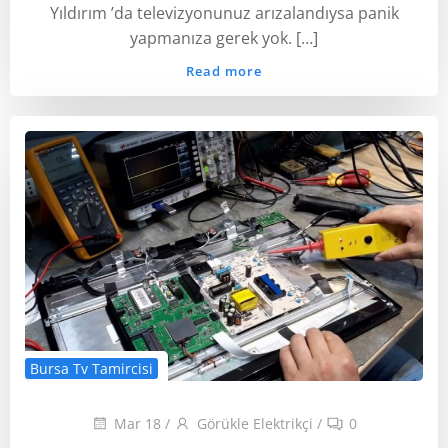
Yıldırım ’da televizyonunuz arızalandıysa panik
yapmanıza gerek yok. […]
Read more
Bursa Tv Tamircisi
Mar 18
/
Görükle Elektrikçi
/
0