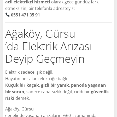
acil elektrikçi hizmeti
olarak gece-gündüz fark
etmeksizin, bir telefonla adresteyiz:
0551 471 35 91
Ağaköy, Gürsu
‘da Elektrik Arızası
Deyip Geçmeyin
Elektrik sadece ışık değil.
Hayatın her alanı elektriğe bağlı.
Küçük bir kaçak
,
gizli bir yanık
,
panoda yaşanan
bir sorun
, sadece rahatsızlık değil, ciddi bir
güvenlik
riski
demek.
Ağaköy, Gürsu
genelinde yaşanan arızaların %60’ı, zamanında