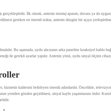
gerçekleştirilir. İlk olarak, antenin montaj aparatı, duvara ya da uygu
at edilmesi gereken en önemli nokta, antenin düzgün bir açıya yerleştirilme
malıdır. Bu aşamada, uydu alıcısının arka paneline koaksiyel kablo bağl
neği ile gerekli ayarlar yapılır. Antenin yönü, uydu sinyal ölçüm cihazı
oller
 hizmetin kalitesini belirleyen önemli adımlardır. Öncelikle, televizyon
nun yeniden gözden geçirilmesi, sinyal kaybı yaşanmasını önler. Kurul
elidir.