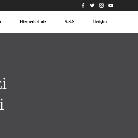
a
Hizmetlerimiz
S.S.S
İletişim
i
i