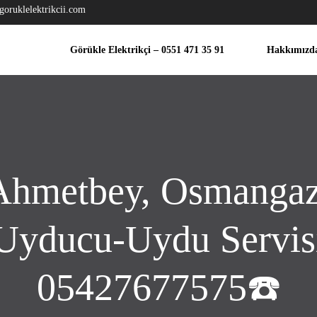
goruklelektrikcii.com
Görükle Elektrikçi – 0551 471 35 91
Hakkımızd
Ahmetbey, Osmangaz
Uyducu-Uydu Servis
05427677575☎️