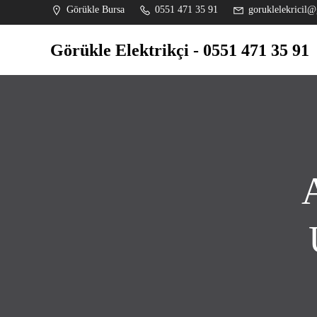
İçeriğe
Görükle Bursa
0551 471 35 91
goruklelekricil@
geç
Görükle Elektrikçi - 0551 471 35 91