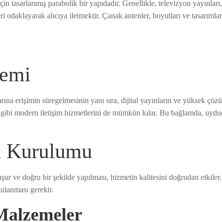
 tasarlanmış parabolik bir yapıdadır. Genellikle, televizyon yayınları, i
odaklayarak alıcıya iletmektir. Çanak antenler, boyutları ve tasarımları it
nemi
na erişimin süregelmesinin yanı sıra, dijital yayınların ve yüksek çözü
i gibi modern iletişim hizmetlerini de mümkün kılar. Bu bağlamda, uyd
n Kurulumu
r ve doğru bir şekilde yapılması, hizmetin kalitesini doğrudan etkiler
ulanması gerekir.
Malzemeler