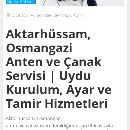
Bursa Antenci
Oca 27
/
Görükle Elektrikçi
/
0
Aktarhüssam,
Osmangazi
Anten ve Çanak
Servisi | Uydu
Kurulum, Ayar ve
Tamir Hizmetleri
Aktarhüssam, Osmangazi
anten ve çanak işleri denildiğinde işin ehli ustayla