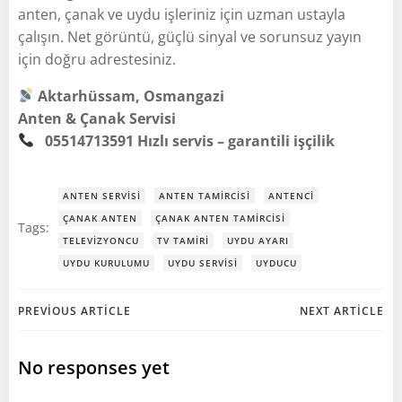
anten, çanak ve uydu işleriniz için uzman ustayla
çalışın. Net görüntü, güçlü sinyal ve sorunsuz yayın
için doğru adrestesiniz.
Aktarhüssam, Osmangazi
Anten & Çanak Servisi
05514713591
Hızlı servis – garantili işçilik
ANTEN SERVISI
ANTEN TAMIRCISI
ANTENCI
ÇANAK ANTEN
ÇANAK ANTEN TAMIRCISI
Tags:
TELEVIZYONCU
TV TAMIRI
UYDU AYARI
UYDU KURULUMU
UYDU SERVISI
UYDUCU
Post
Post
PREVIOUS ARTICLE
NEXT ARTICLE
navigation
navigation
No responses yet