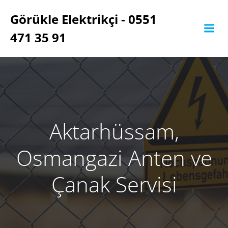
İçeriğe
Görükle Elektrikçi - 0551
geç
471 35 91
Aktarhüssam,
Osmangazi Anten ve
Çanak Servisi