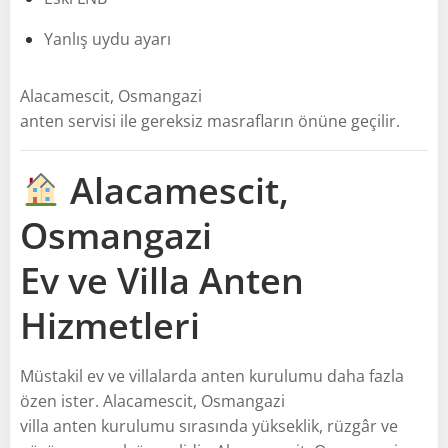
Yanlış uydu ayarı
Alacamescit, Osmangazi
anten servisi ile gereksiz masrafların önüne geçilir.
Alacamescit,
Osmangazi
Ev ve Villa Anten
Hizmetleri
Müstakil ev ve villalarda anten kurulumu daha fazla
özen ister. Alacamescit, Osmangazi
villa anten kurulumu sırasında yükseklik, rüzgâr ve