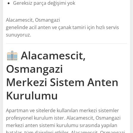
Gereksiz parça değişimi yok
Alacamescit, Osmangazi
genelinde acil anten ve çanak tamiri için hızlı servis
sunuyoruz.
Alacamescit,
Osmangazi
Merkezi Sistem Anten
Kurulumu
Apartman ve sitelerde kullanılan merkezi sistemler
profesyonel kurulum ister. Alacamescit, Osmangazi
merkezi anten sistemi kurulumu sırasında yapılan
hatalar, tüm daireleri etkiler. Alacamescit, Osmangazi