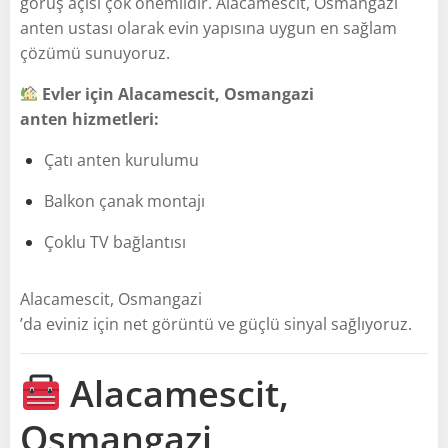
görüş açısı çok önemlidir. Alacamescit, Osmangazi
anten ustası olarak evin yapısına uygun en sağlam
çözümü sunuyoruz.
Evler için Alacamescit, Osmangazi
anten hizmetleri:
Çatı anten kurulumu
Balkon çanak montajı
Çoklu TV bağlantısı
Alacamescit, Osmangazi
’da eviniz için net görüntü ve güçlü sinyal sağlıyoruz.
Alacamescit,
Osmangazi