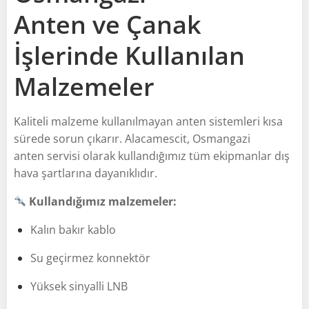
Anten ve Çanak
İşlerinde Kullanılan
Malzemeler
Kaliteli malzeme kullanılmayan anten sistemleri kısa
sürede sorun çıkarır. Alacamescit, Osmangazi
anten servisi olarak kullandığımız tüm ekipmanlar dış
hava şartlarına dayanıklıdır.
Kullandığımız malzemeler:
Kalın bakır kablo
Su geçirmez konnektör
Yüksek sinyalli LNB