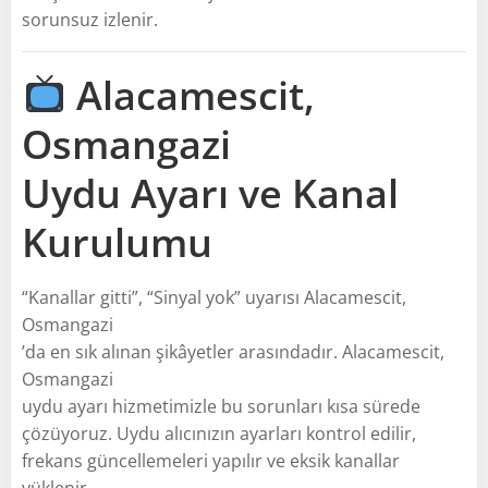
sorunsuz izlenir.
Alacamescit,
Osmangazi
Uydu Ayarı ve Kanal
Kurulumu
“Kanallar gitti”, “Sinyal yok” uyarısı Alacamescit,
Osmangazi
’da en sık alınan şikâyetler arasındadır. Alacamescit,
Osmangazi
uydu ayarı hizmetimizle bu sorunları kısa sürede
çözüyoruz. Uydu alıcınızın ayarları kontrol edilir,
frekans güncellemeleri yapılır ve eksik kanallar
yüklenir.