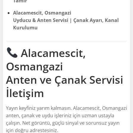
Tamir
Alacamescit, Osmangazi
Uyducu & Anten Servisi | Çanak Ayarı, Kanal
Kurulumu
Alacamescit,
Osmangazi
Anten ve Çanak Servisi
İletişim
Yayın keyfiniz yarım kalmasın. Alacamescit, Osmangazi
anten, çanak ve uydu işleriniz için uzman ustayla
çalışın. Net görüntü, güçlü sinyal ve sorunsuz yayın
için doğru adrestesiniz.