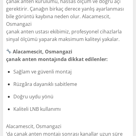
çanak anten kurulumu, hassas ölçüm ve doğru açı
gerektirir. Çanağın birkaç derece yanlış ayarlanması
bile görüntü kaybına neden olur. Alacamescit,
Osmangazi
çanak anten ustası ekibimiz, profesyonel cihazlarla
sinyal ölçümü yaparak maksimum kaliteyi yakalar.
Alacamescit, Osmangazi
çanak anten montajında dikkat edilenler:
Sağlam ve güvenli montaj
Rüzgâra dayanıklı sabitleme
Doğru uydu yönü
Kaliteli LNB kullanımı
Alacamescit, Osmangazi
’da çanak anten montajı sonrası kanallar uzun süre