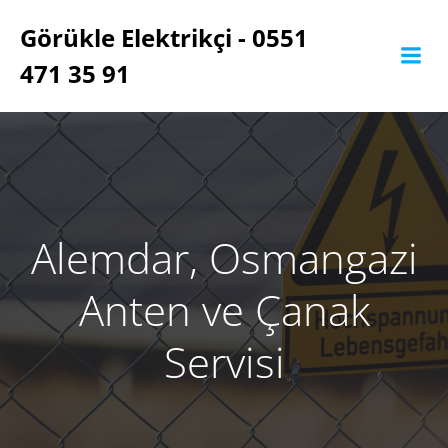
İçeriğe
Görükle Elektrikçi - 0551
geç
471 35 91
Alemdar, Osmangazi
Anten ve Çanak
Servisi