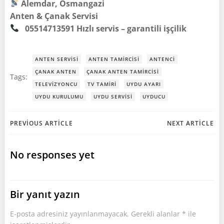
Alemdar, Osmangazi
Anten & Çanak Servisi
05514713591
Hızlı servis – garantili işçilik
ANTEN SERVISI
ANTEN TAMIRCISI
ANTENCI
ÇANAK ANTEN
ÇANAK ANTEN TAMIRCISI
Tags:
TELEVIZYONCU
TV TAMIRI
UYDU AYARI
UYDU KURULUMU
UYDU SERVISI
UYDUCU
Post
Post
PREVIOUS ARTICLE
NEXT ARTICLE
navigation
navigation
No responses yet
Bir yanıt yazın
E-posta adresiniz yayınlanmayacak.
Gerekli alanlar
*
ile