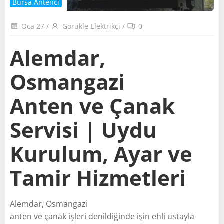
Bursa Antenci
Oca 27
/
Görükle Elektrikçi
/
0
Alemdar,
Osmangazi
Anten ve Çanak
Servisi | Uydu
Kurulum, Ayar ve
Tamir Hizmetleri
Alemdar, Osmangazi
anten ve çanak işleri denildiğinde işin ehli ustayla