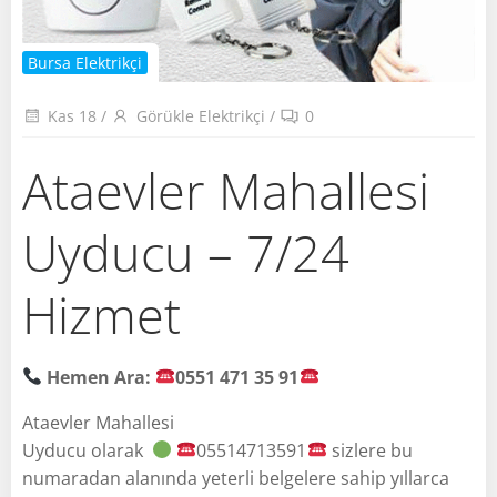
Bursa Elektrikçi
Kas 18
/
Görükle Elektrikçi
/
0
Ataevler Mahallesi
Uyducu – 7/24
Hizmet
Hemen Ara:
0551 471 35 91
Ataevler Mahallesi
Uyducu olarak
05514713591
sizlere bu
numaradan alanında yeterli belgelere sahip yıllarca