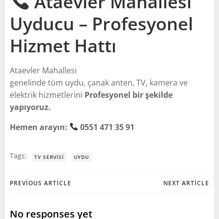
Ataevler Mahallesi
Uyducu – Profesyonel
Hizmet Hattı
Ataevler Mahallesi
genelinde tüm uydu, çanak anten, TV, kamera ve
elektrik hizmetlerini
Profesyonel bir şekilde
yapıyoruz.
Hemen arayın:
0551 471 35 91
Tags:
TV SERVISI
UYDU
Post
Post
PREVIOUS ARTICLE
NEXT ARTICLE
navigation
navigation
No responses yet