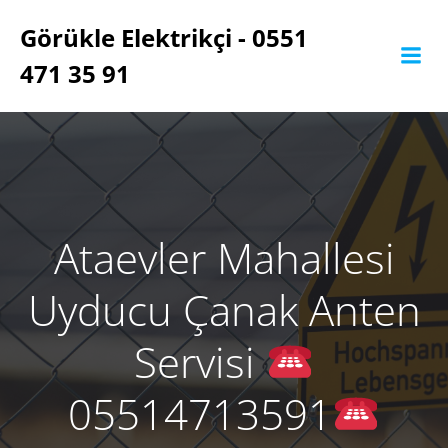
İçeriğe
Görükle Elektrikçi - 0551
geç
471 35 91
Ataevler Mahallesi
Uyducu Çanak Anten
Servisi
05514713591