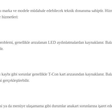
rklı marka ve modele müdahale edebilecek teknik donanıma sahiptir. Hi
r hizmetleri:
problemi, genellikle arızalanan LED aydınlatmalardan kaynaklanır. Bala
ir.
aybı gibi sorunlar genellikle T-Con kart arızasından kaynaklanır. Bal
i gerçekleştirebilir.
ya da menüye ulaşamama gibi durumlar anakart sorunlarına işaret eder.