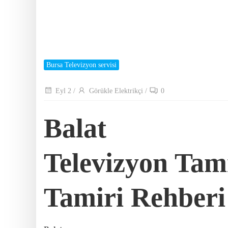
Bursa Televizyon servisi
Eyl 2
/
Görükle Elektrikçi
/
0
Balat
Televizyon Tami
Tamiri Rehberi