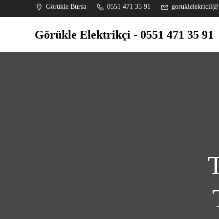
İçeriğe
Görükle Bursa
0551 471 35 91
goruklelekricil@
geç
Görükle Elektrikçi - 0551 471 35 91
T