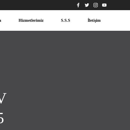
a
Hizmetlerimiz
S.S.S
İletişim
TV
5