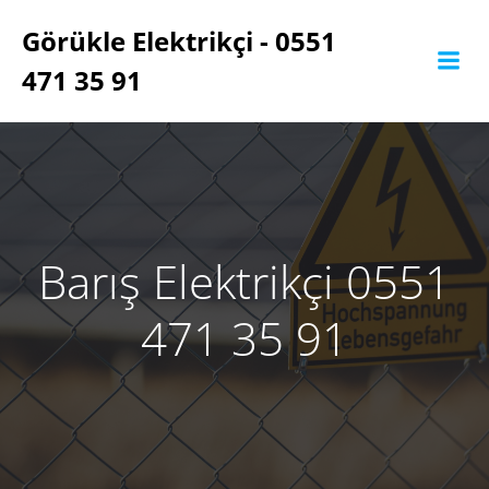
İçeriğe
Görükle Elektrikçi - 0551
geç
471 35 91
Barış Elektrikçi 0551
471 35 91