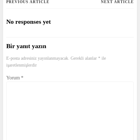
Post
Post
PREVIOUS ARTICLE
NEXT ARTICLE
navigation
navigation
No responses yet
Bir yanıt yazın
E-posta adresiniz yayınlanmayacak.
Gerekli alanlar
*
ile
işaretlenmişlerdir
Yorum
*