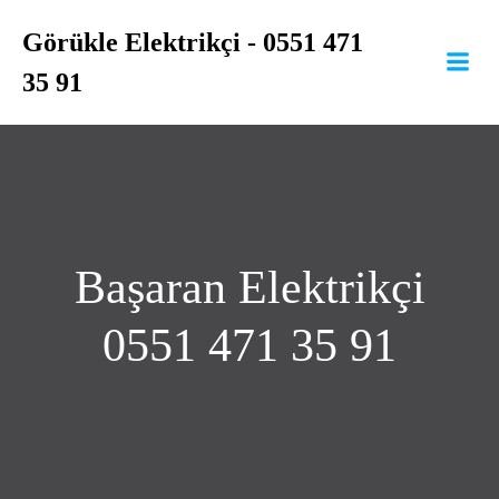
İçeriğe
Görükle Elektrikçi - 0551 471
geç
35 91
Başaran Elektrikçi
0551 471 35 91