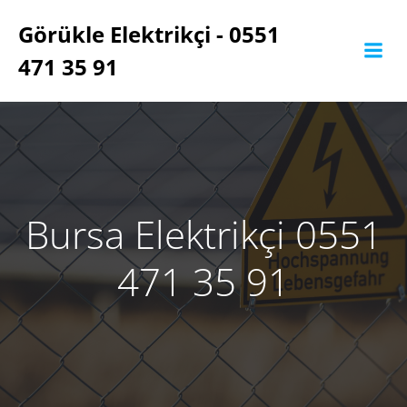
İçeriğe
Görükle Elektrikçi - 0551
geç
471 35 91
Bursa Elektrikçi 0551
471 35 91