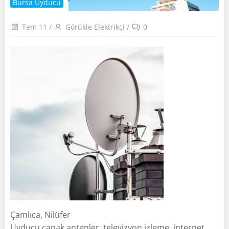
Bursa Uyducu
Tem 11
/
Görükle Elektrikçi
/
0
Çamlıca, Nilüfer
Uyducu çanak antenler, televizyon izleme, internet