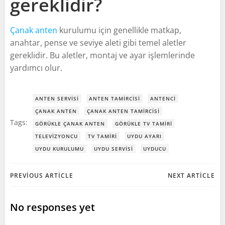
gereklidir?
Çanak anten
kurulumu için genellikle matkap,
anahtar, pense ve seviye aleti gibi temel aletler
gereklidir. Bu aletler, montaj ve ayar işlemlerinde
yardımcı olur.
ANTEN SERVISI
ANTEN TAMIRCISI
ANTENCI
ÇANAK ANTEN
ÇANAK ANTEN TAMIRCISI
Tags:
GÖRÜKLE ÇANAK ANTEN
GÖRÜKLE TV TAMIRI
TELEVIZYONCU
TV TAMIRI
UYDU AYARI
UYDU KURULUMU
UYDU SERVISI
UYDUCU
Post
Post
PREVIOUS ARTICLE
NEXT ARTICLE
navigation
navigation
No responses yet