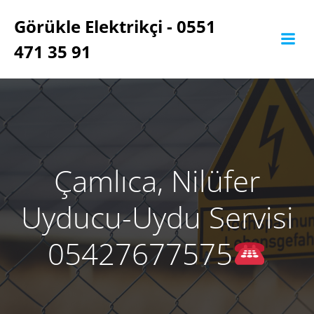
İçeriğe
Görükle Elektrikçi - 0551
geç
471 35 91
Çamlıca, Nilüfer
Uyducu-Uydu Servisi
05427677575