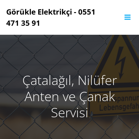
İçeriğe
Görükle Elektrikçi - 0551
geç
471 35 91
Çatalağıl, Nilüfer
Anten ve Çanak
Servisi