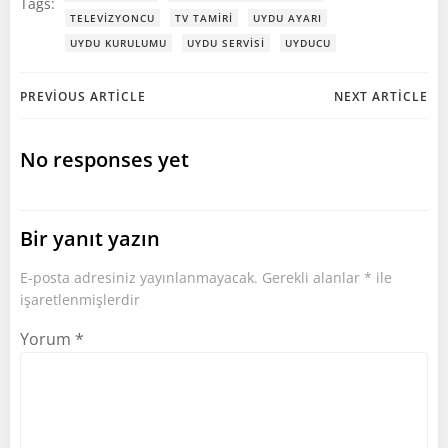
Tags:
TELEVIZYONCU
TV TAMIRI
UYDU AYARI
UYDU KURULUMU
UYDU SERVISI
UYDUCU
Post
Post
PREVIOUS ARTICLE
NEXT ARTICLE
navigation
navigation
No responses yet
Bir yanıt yazın
E-posta adresiniz yayınlanmayacak.
Gerekli alanlar
*
ile
işaretlenmişlerdir
Yorum
*