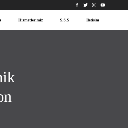
a
Hizmetlerimiz
S.S.S
İletişim
nik
on