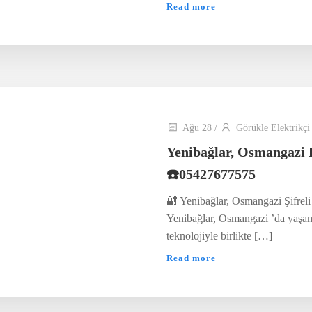
Read more
Ağu 28
/
Görükle Elektrikçi
Yenibağlar, Osmangazi 
☎️05427677575
🔐 Yenibağlar, Osmangazi Şifreli
Yenibağlar, Osmangazi ’da yaşam 
teknolojiyle birlikte […]
Read more