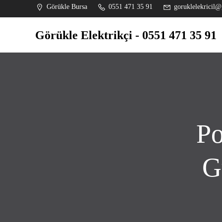
İçeriğe
Görükle Bursa
0551 471 35 91
goruklelekricil@
geç
Görükle Elektrikçi - 0551 471 35 91
Po
G