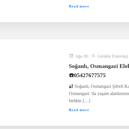
Read more
Ağu 28
/
Görükle Elektrikçi
Soğanlı, Osmangazi Ele
☎️05427677575
🔐 Soğanlı, Osmangazi Şifreli Ka
Osmangazi ’da yaşam alanlarının 
birlikte […]
Read more