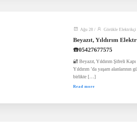
Ağu 28
/
Görükle Elektrikçi
Beyazıt, Yıldırım Elekt
☎️05427677575
🔐 Beyazıt, Yıldırım Şifreli Kapı
Yıldırım ’da yaşam alanlarının gü
birlikte […]
Read more