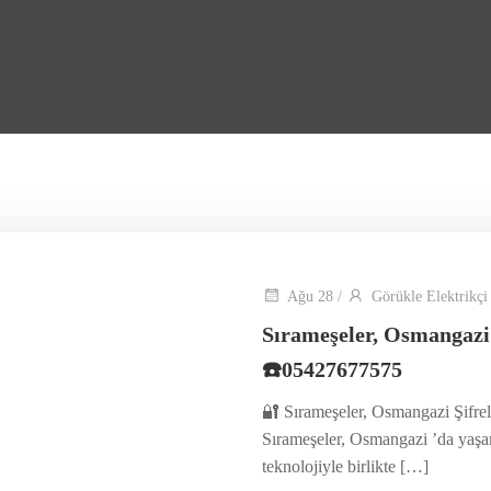
Ağu 28
/
Görükle Elektrikçi
Sırameşeler, Osmangazi
☎️05427677575
🔐 Sırameşeler, Osmangazi Şifrel
Sırameşeler, Osmangazi ’da yaşam
teknolojiyle birlikte […]