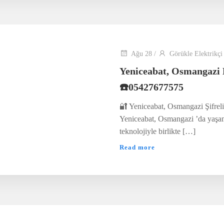
Ağu 28
/
Görükle Elektrikçi
Yeniceabat, Osmangazi 
☎️05427677575
🔐 Yeniceabat, Osmangazi Şifreli
Yeniceabat, Osmangazi ’da yaşam 
teknolojiyle birlikte […]
Read more