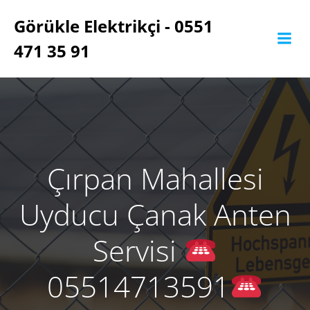
İçeriğe
Görükle Elektrikçi - 0551
geç
471 35 91
Çırpan Mahallesi
Uyducu Çanak Anten
Servisi
05514713591