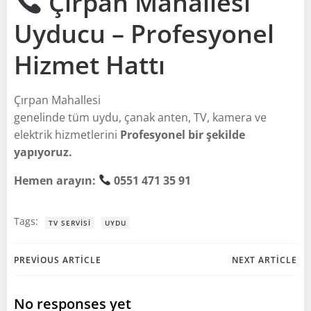
Çırpan Mahallesi
Uyducu – Profesyonel
Hizmet Hattı
Çırpan Mahallesi
genelinde tüm uydu, çanak anten, TV, kamera ve
elektrik hizmetlerini
Profesyonel bir şekilde
yapıyoruz.
Hemen arayın:
0551 471 35 91
Tags:
TV SERVISI
UYDU
Post
Post
PREVIOUS ARTICLE
NEXT ARTICLE
navigation
navigation
No responses yet