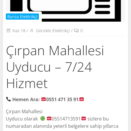
Bursa Elektrikçi
Kas 18
/
Görükle Elektrikçi
/
0
Çırpan Mahallesi
Uyducu – 7/24
Hizmet
Hemen Ara:
0551 471 35 91
Çırpan Mahallesi
Uyducu olarak
05514713591
sizlere bu
numaradan alanında yeterli belgelere sahip yıllarca