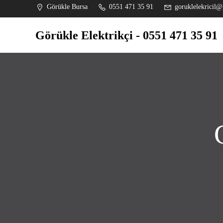
İçeriğe
Görükle Bursa
0551 471 35 91
goruklelekricil@
geç
Görükle Elektrikçi - 0551 471 35 91