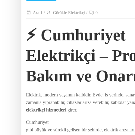
Ara 1
/
Görükle Elektrikçi
/
0
⚡ Cumhuriyet
Elektrikçi – Pro
Bakım ve Onar
Elektrik, modern yaşamın kalbidir. Evde, iş yerinde, sana
zamanla yıpranabilir, cihazlar arıza verebilir, kablolar ya
elektrikçi hizmetleri
girer.
Cumhuriyet
gibi büyük ve sürekli gelişen bir şehirde, elektrik arızal