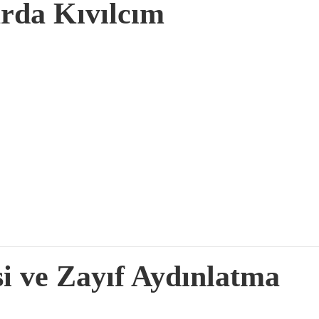
arda Kıvılcım
si ve Zayıf Aydınlatma