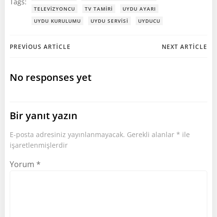
Tags:
TELEVIZYONCU
TV TAMIRI
UYDU AYARI
UYDU KURULUMU
UYDU SERVISI
UYDUCU
Post
Post
PREVIOUS ARTICLE
NEXT ARTICLE
navigation
navigation
No responses yet
Bir yanıt yazın
E-posta adresiniz yayınlanmayacak.
Gerekli alanlar
*
ile
işaretlenmişlerdir
Yorum
*