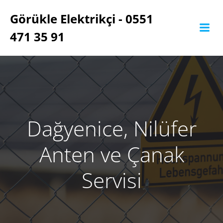
İçeriğe
Görükle Elektrikçi - 0551
geç
471 35 91
Dağyenice, Nilüfer
Anten ve Çanak
Servisi