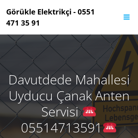
İçeriğe
Görükle Elektrikçi - 0551
geç
471 35 91
Davutdede Mahallesi
Uyducu Çanak Anten
Servisi
05514713591