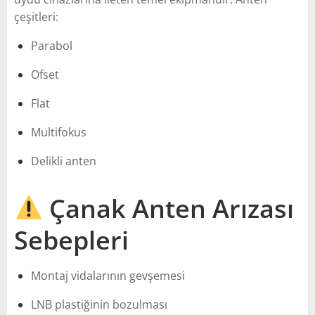
çeşitleri:
Parabol
Ofset
Flat
Multifokus
Delikli anten
Çanak Anten Arızası
Sebepleri
Montaj vidalarının gevşemesi
LNB plastiğinin bozulması