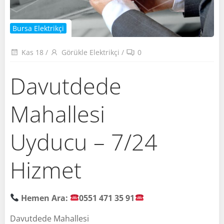
Bursa Elektrikçi
Kas 18
/
Görükle Elektrikçi
/
0
Davutdede
Mahallesi
Uyducu – 7/24
Hizmet
Hemen Ara:
0551 471 35 91
Davutdede Mahallesi