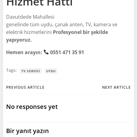
Hizmet Hattı
Davutdede Mahallesi
genelinde tüm uydu, çanak anten, TV, kamera ve
elektrik hizmetlerini
Profesyonel bir şekilde
yapıyoruz.
Hemen arayın:
0551 471 35 91
Tags:
TV SERVISI
UYDU
Post
Post
PREVIOUS ARTICLE
NEXT ARTICLE
navigation
navigation
No responses yet
Bir yanıt yazın