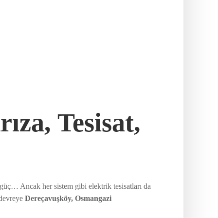
ıza, Tesisat,
üç… Ancak her sistem gibi elektrik tesisatları da
a devreye
Dereçavuşköy, Osmangazi