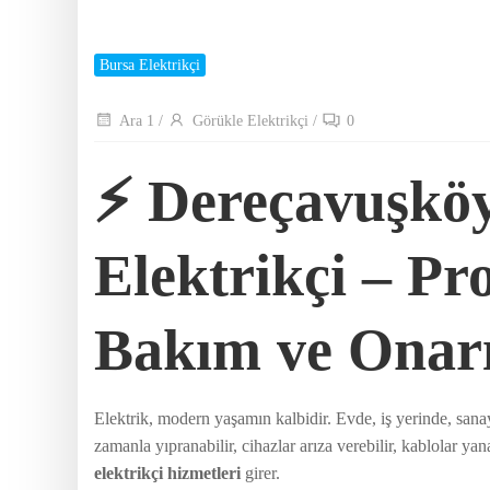
Bursa Elektrikçi
Ara 1
/
Görükle Elektrikçi
/
0
⚡ Dereçavuşkö
Elektrikçi – Pro
Bakım ve Onar
Elektrik, modern yaşamın kalbidir. Evde, iş yerinde, sana
zamanla yıpranabilir, cihazlar arıza verebilir, kablolar ya
elektrikçi hizmetleri
girer.