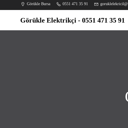
İçeriğe
Görükle Bursa
0551 471 35 91
goruklelekricil@
geç
Görükle Elektrikçi - 0551 471 35 91