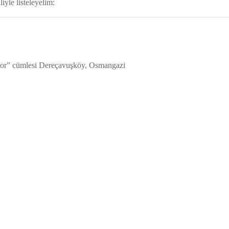
liyle listeleyelim:
liyor” cümlesi Dereçavuşköy, Osmangazi