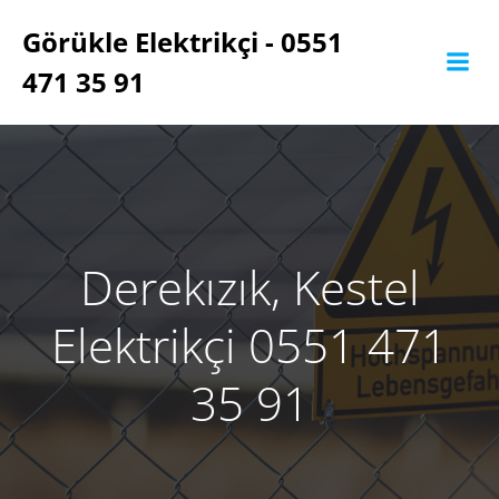
İçeriğe
Görükle Elektrikçi - 0551
geç
471 35 91
Derekızık, Kestel
Elektrikçi 0551 471
35 91