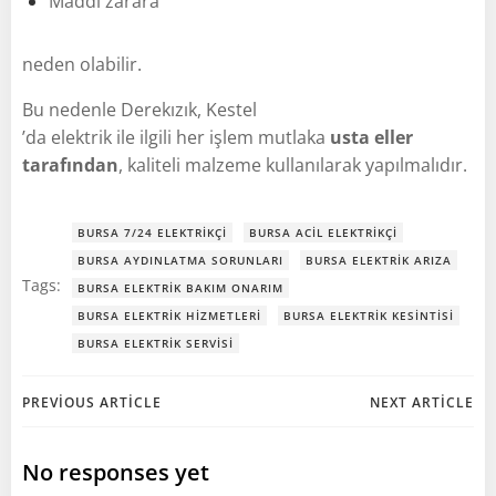
Maddi zarara
neden olabilir.
Bu nedenle Derekızık, Kestel
’da elektrik ile ilgili her işlem mutlaka
usta eller
tarafından
, kaliteli malzeme kullanılarak yapılmalıdır.
BURSA 7/24 ELEKTRIKÇI
BURSA ACIL ELEKTRIKÇI
BURSA AYDINLATMA SORUNLARI
BURSA ELEKTRIK ARIZA
Tags:
BURSA ELEKTRIK BAKIM ONARIM
BURSA ELEKTRIK HIZMETLERI
BURSA ELEKTRIK KESINTISI
BURSA ELEKTRIK SERVISI
Post
Post
PREVIOUS ARTICLE
NEXT ARTICLE
navigation
navigation
No responses yet