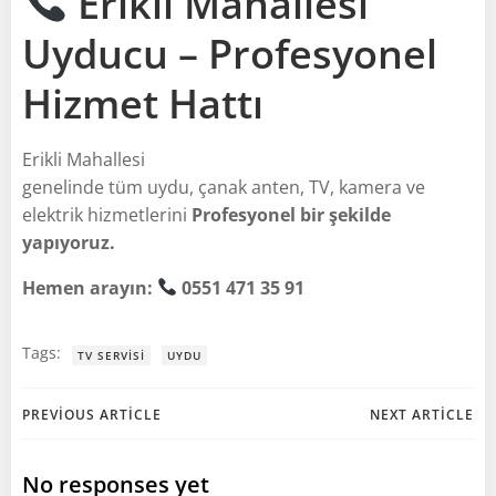
Erikli Mahallesi
Uyducu – Profesyonel
Hizmet Hattı
Erikli Mahallesi
genelinde tüm uydu, çanak anten, TV, kamera ve
elektrik hizmetlerini
Profesyonel bir şekilde
yapıyoruz.
Hemen arayın:
0551 471 35 91
Tags:
TV SERVISI
UYDU
Post
Post
PREVIOUS ARTICLE
NEXT ARTICLE
navigation
navigation
No responses yet