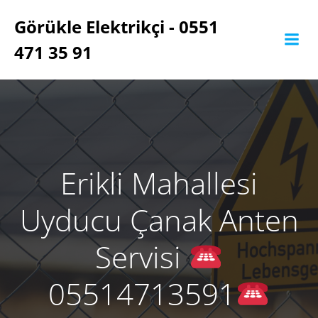
İçeriğe
Görükle Elektrikçi - 0551
geç
471 35 91
Erikli Mahallesi
Uyducu Çanak Anten
Servisi
05514713591