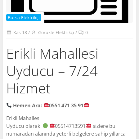
Bursa Elektrikçi
Kas 18
/
Görükle Elektrikçi
/
0
Erikli Mahallesi
Uyducu – 7/24
Hizmet
Hemen Ara:
0551 471 35 91
Erikli Mahallesi
Uyducu olarak
05514713591
sizlere bu
numaradan alanında yeterli belgelere sahip yıllarca