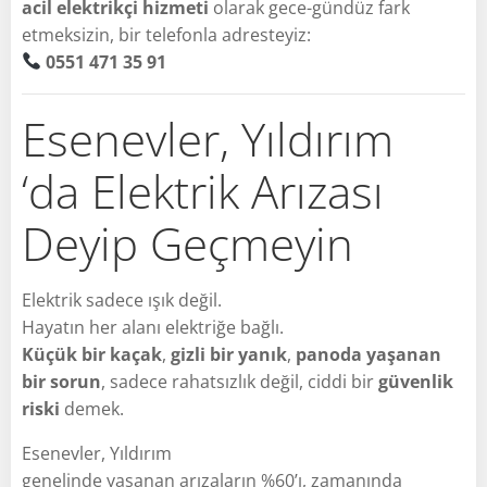
acil elektrikçi hizmeti
olarak gece-gündüz fark
etmeksizin, bir telefonla adresteyiz:
0551 471 35 91
Esenevler, Yıldırım
‘da Elektrik Arızası
Deyip Geçmeyin
Elektrik sadece ışık değil.
Hayatın her alanı elektriğe bağlı.
Küçük bir kaçak
,
gizli bir yanık
,
panoda yaşanan
bir sorun
, sadece rahatsızlık değil, ciddi bir
güvenlik
riski
demek.
Esenevler, Yıldırım
genelinde yaşanan arızaların %60’ı, zamanında