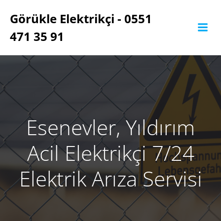
İçeriğe
Görükle Elektrikçi - 0551
geç
471 35 91
Esenevler, Yıldırım
Acil Elektrikçi 7/24
Elektrik Arıza Servisi