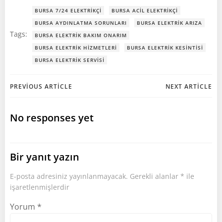
BURSA 7/24 ELEKTRIKÇI
BURSA ACIL ELEKTRIKÇI
BURSA AYDINLATMA SORUNLARI
BURSA ELEKTRIK ARIZA
Tags:
BURSA ELEKTRIK BAKIM ONARIM
BURSA ELEKTRIK HIZMETLERI
BURSA ELEKTRIK KESINTISI
BURSA ELEKTRIK SERVISI
Post
Post
PREVIOUS ARTICLE
NEXT ARTICLE
navigation
navigation
No responses yet
Bir yanıt yazın
E-posta adresiniz yayınlanmayacak.
Gerekli alanlar
*
ile
işaretlenmişlerdir
Yorum
*