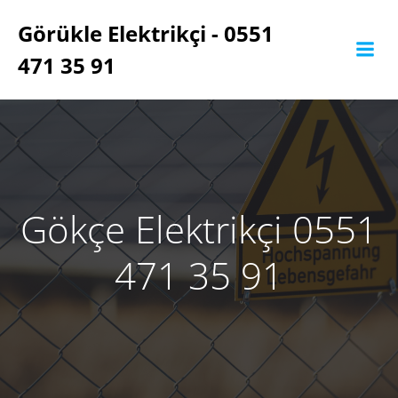
İçeriğe
Görükle Elektrikçi - 0551
geç
471 35 91
Gökçe Elektrikçi 0551
471 35 91