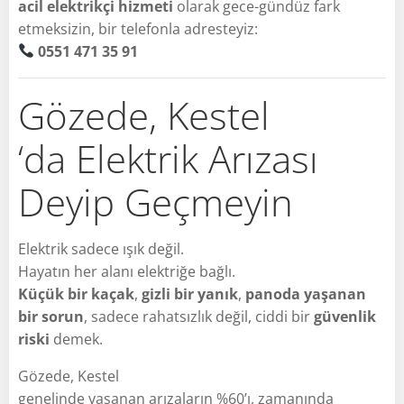
acil elektrikçi hizmeti
olarak gece-gündüz fark
etmeksizin, bir telefonla adresteyiz:
0551 471 35 91
Gözede, Kestel
‘da Elektrik Arızası
Deyip Geçmeyin
Elektrik sadece ışık değil.
Hayatın her alanı elektriğe bağlı.
Küçük bir kaçak
,
gizli bir yanık
,
panoda yaşanan
bir sorun
, sadece rahatsızlık değil, ciddi bir
güvenlik
riski
demek.
Gözede, Kestel
genelinde yaşanan arızaların %60’ı, zamanında