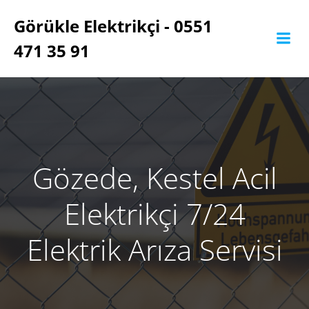
İçeriğe
Görükle Elektrikçi - 0551
geç
471 35 91
Gözede, Kestel Acil
Elektrikçi 7/24
Elektrik Arıza Servisi