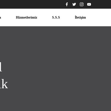
a
Hizmetlerimiz
S.S.S
İletişim
l
ik