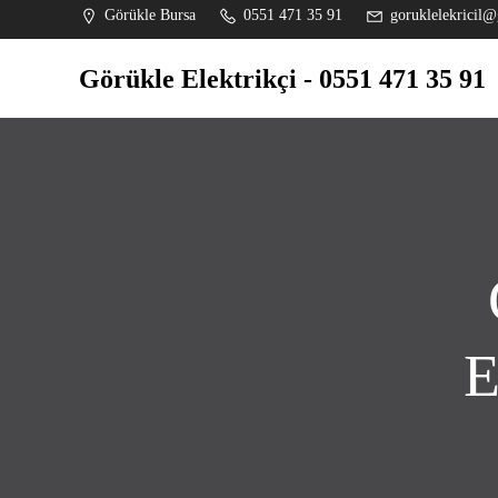
İçeriğe
Görükle Bursa
0551 471 35 91
goruklelekricil@
geç
Görükle Elektrikçi - 0551 471 35 91
E