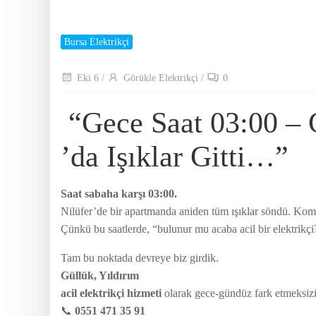
Bursa Elektrikçi
Eki 6
/
Görükle Elektrikçi
/
0
“Gece Saat 03:00 – 
’da Işıklar Gitti…”
Saat sabaha karşı 03:00.
Nilüfer’de bir apartmanda aniden tüm ışıklar söndü. Kombi
Çünkü bu saatlerde, “bulunur mu acaba acil bir elektrikç
Tam bu noktada devreye biz girdik.
Güllük, Yıldırım
acil elektrikçi hizmeti
olarak gece-gündüz fark etmeksizin
📞
0551 471 35 91