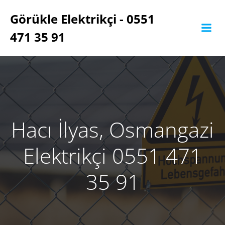
İçeriğe
Görükle Elektrikçi - 0551
geç
471 35 91
Hacı İlyas, Osmangazi
Elektrikçi 0551 471
35 91