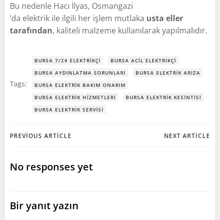
Bu nedenle Hacı İlyas, Osmangazi
’da elektrik ile ilgili her işlem mutlaka
usta eller
tarafından
, kaliteli malzeme kullanılarak yapılmalıdır.
BURSA 7/24 ELEKTRIKÇI
BURSA ACIL ELEKTRIKÇI
BURSA AYDINLATMA SORUNLARI
BURSA ELEKTRIK ARIZA
Tags:
BURSA ELEKTRIK BAKIM ONARIM
BURSA ELEKTRIK HIZMETLERI
BURSA ELEKTRIK KESINTISI
BURSA ELEKTRIK SERVISI
Post
Post
PREVIOUS ARTICLE
NEXT ARTICLE
navigation
navigation
No responses yet
Bir yanıt yazın