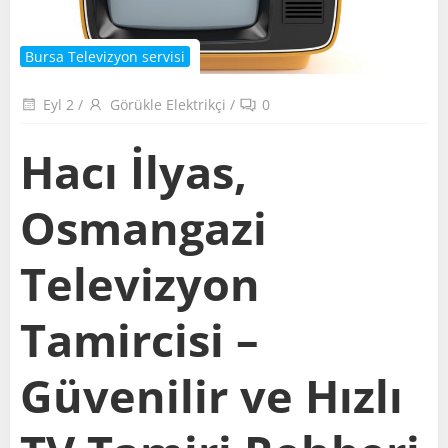
Bursa Televizyon servisi
Eyl 2
/
Görükle Elektrikçi
/
0
Hacı İlyas,
Osmangazi
Televizyon
Tamircisi –
Güvenilir ve Hızlı