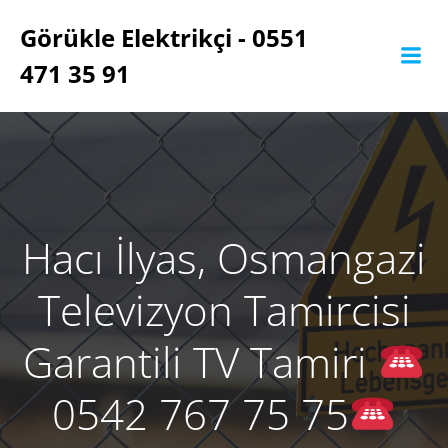
İçeriğe
Görükle Elektrikçi - 0551
geç
471 35 91
Hacı İlyas, Osmangazi
Televizyon Tamircisi
Garantili TV Tamiri
0542 767 75 75