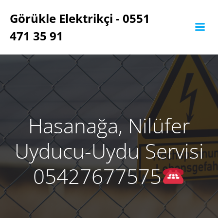
İçeriğe
Görükle Elektrikçi - 0551
geç
471 35 91
Hasanağa, Nilüfer
Uyducu-Uydu Servisi
05427677575