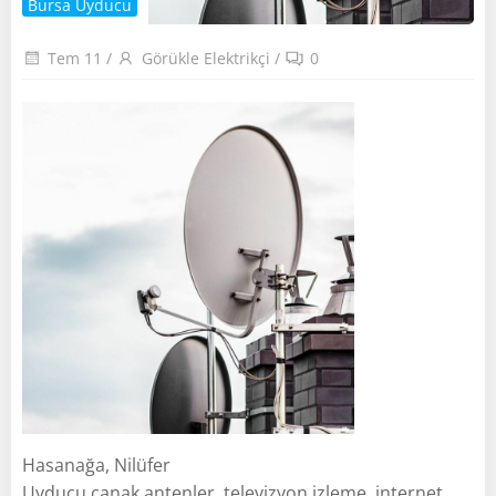
Bursa Uyducu
Tem 11
/
Görükle Elektrikçi
/
0
Hasanağa, Nilüfer
Uyducu çanak antenler, televizyon izleme, internet