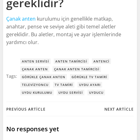
gereklidir?
Çanak anten
kurulumu için genellikle matkap,
anahtar, pense ve seviye aleti gibi temel aletler
gereklidir. Bu aletler, montaj ve ayar işlemlerinde
yardımcı olur.
ANTEN SERVISI
ANTEN TAMIRCISI
ANTENCI
ÇANAK ANTEN
ÇANAK ANTEN TAMIRCISI
Tags:
GÖRÜKLE ÇANAK ANTEN
GÖRÜKLE TV TAMIRI
TELEVIZYONCU
TV TAMIRI
UYDU AYARI
UYDU KURULUMU
UYDU SERVISI
UYDUCU
Post
Post
PREVIOUS ARTICLE
NEXT ARTICLE
navigation
navigation
No responses yet