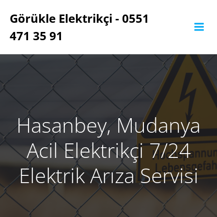
İçeriğe
Görükle Elektrikçi - 0551
geç
471 35 91
Hasanbey, Mudanya
Acil Elektrikçi 7/24
Elektrik Arıza Servisi