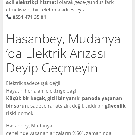
acil elektrikçi hizmeti
olarak gece-gündüz fark
etmeksizin, bir telefonla adresteyiz:
0551 471 35 91
Hasanbey, Mudanya
‘da Elektrik Arızası
Deyip Geçmeyin
Elektrik sadece ışık değil.
Hayatın her alanı elektriğe bağlı.
Küçük bir kaçak
,
gizli bir yanık
,
panoda yaşanan
bir sorun
, sadece rahatsızlık değil, ciddi bir
güvenlik
riski
demek.
Hasanbey, Mudanya
genelinde yaşanan arızaların %60’ı, zamanında