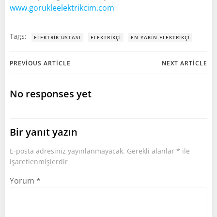
www.gorukleelektrikcim.com
Tags:
ELEKTRIK USTASI
ELEKTRIKÇI
EN YAKIN ELEKTRIKÇI
Post
Post
PREVIOUS ARTICLE
NEXT ARTICLE
navigation
navigation
No responses yet
Bir yanıt yazın
E-posta adresiniz yayınlanmayacak.
Gerekli alanlar
*
ile
işaretlenmişlerdir
Yorum
*