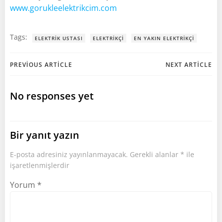
www.gorukleelektrikcim.com
Tags:
ELEKTRIK USTASI
ELEKTRIKÇI
EN YAKIN ELEKTRIKÇI
Post
Post
PREVIOUS ARTICLE
NEXT ARTICLE
navigation
navigation
No responses yet
Bir yanıt yazın
E-posta adresiniz yayınlanmayacak.
Gerekli alanlar
*
ile
işaretlenmişlerdir
Yorum
*