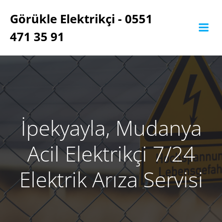
İçeriğe
Görükle Elektrikçi - 0551
geç
471 35 91
İpekyayla, Mudanya
Acil Elektrikçi 7/24
Elektrik Arıza Servisi