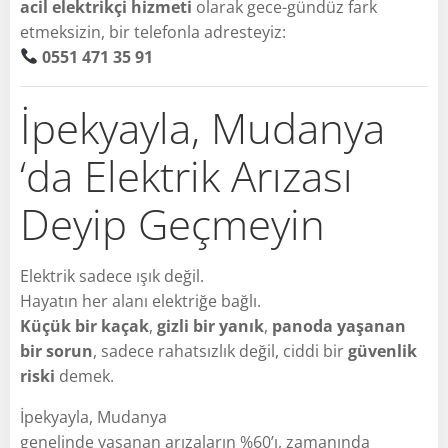
acil elektrikçi hizmeti
olarak gece-gündüz fark
etmeksizin, bir telefonla adresteyiz:
0551 471 35 91
İpekyayla, Mudanya
‘da Elektrik Arızası
Deyip Geçmeyin
Elektrik sadece ışık değil.
Hayatın her alanı elektriğe bağlı.
Küçük bir kaçak
,
gizli bir yanık
,
panoda yaşanan
bir sorun
, sadece rahatsızlık değil, ciddi bir
güvenlik
riski
demek.
İpekyayla, Mudanya
genelinde yaşanan arızaların %60’ı, zamanında