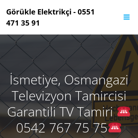
İçeriğe
Görükle Elektrikçi - 0551
geç
471 35 91
İsmetiye, Osmangazi
Televizyon Tamircisi
Garantili TV Tamiri
0542 767 75 75