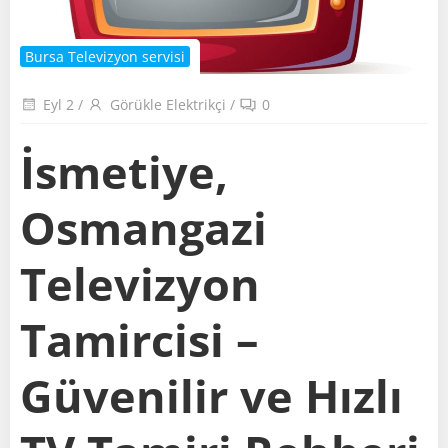
Bursa Televizyon servisi
Eyl 2
/
Görükle Elektrikçi
/
0
İsmetiye,
Osmangazi
Televizyon
Tamircisi –
Güvenilir ve Hızlı