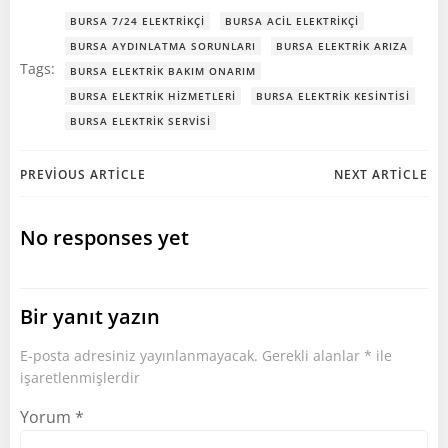
BURSA 7/24 ELEKTRIKÇI
BURSA ACIL ELEKTRIKÇI
BURSA AYDINLATMA SORUNLARI
BURSA ELEKTRIK ARIZA
Tags:
BURSA ELEKTRIK BAKIM ONARIM
BURSA ELEKTRIK HIZMETLERI
BURSA ELEKTRIK KESINTISI
BURSA ELEKTRIK SERVISI
Post
Post
PREVIOUS ARTICLE
NEXT ARTICLE
navigation
navigation
No responses yet
Bir yanıt yazın
E-posta adresiniz yayınlanmayacak.
Gerekli alanlar
*
ile
işaretlenmişlerdir
Yorum
*