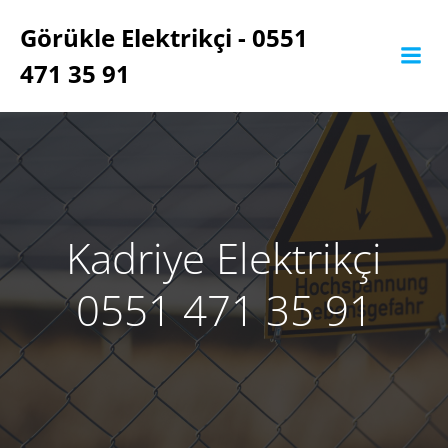
İçeriğe
Görükle Elektrikçi - 0551
geç
471 35 91
Kadriye Elektrikçi
0551 471 35 91