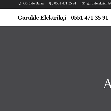
İçeriğe
Görükle Bursa
0551 471 35 91
goruklelekricil@
geç
Görükle Elektrikçi - 0551 471 35 91
A