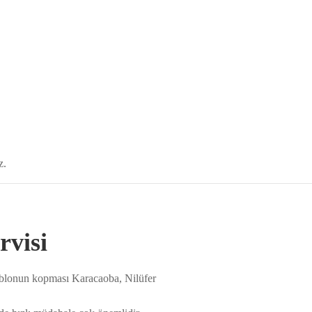
z.
rvisi
kablonun kopması Karacaoba, Nilüfer