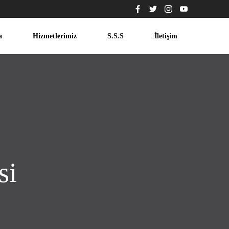
a
Hizmetlerimiz
S.S.S
İletişim
si