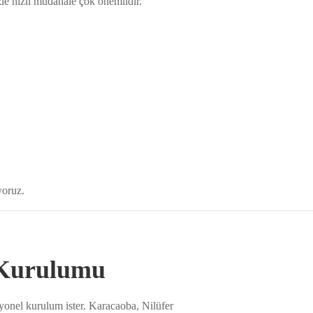
nde hızlı müdahale çok önemlidir.
yoruz.
 Kurulumu
syonel kurulum ister. Karacaoba, Nilüfer