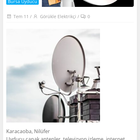
Bursa Uyducu
Tem 11
/
Görükle Elektrikçi
/
0
Karacaoba, Nilüfer
Uyducu çanak antenler, televizyon izleme, internet