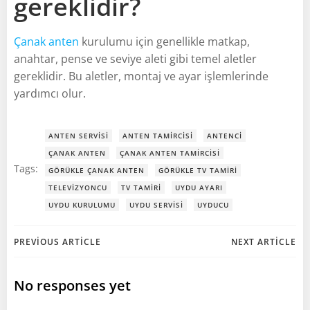
gereklidir?
Çanak anten
kurulumu için genellikle matkap,
anahtar, pense ve seviye aleti gibi temel aletler
gereklidir. Bu aletler, montaj ve ayar işlemlerinde
yardımcı olur.
ANTEN SERVISI
ANTEN TAMIRCISI
ANTENCI
ÇANAK ANTEN
ÇANAK ANTEN TAMIRCISI
Tags:
GÖRÜKLE ÇANAK ANTEN
GÖRÜKLE TV TAMIRI
TELEVIZYONCU
TV TAMIRI
UYDU AYARI
UYDU KURULUMU
UYDU SERVISI
UYDUCU
Post
Post
PREVIOUS ARTICLE
NEXT ARTICLE
navigation
navigation
No responses yet