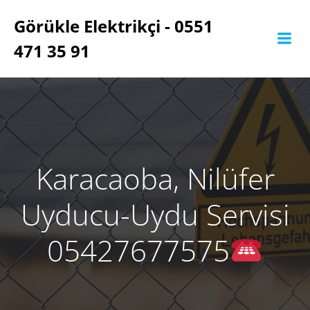
İçeriğe
Görükle Elektrikçi - 0551
geç
471 35 91
Karacaoba, Nilüfer
Uyducu-Uydu Servisi
05427677575