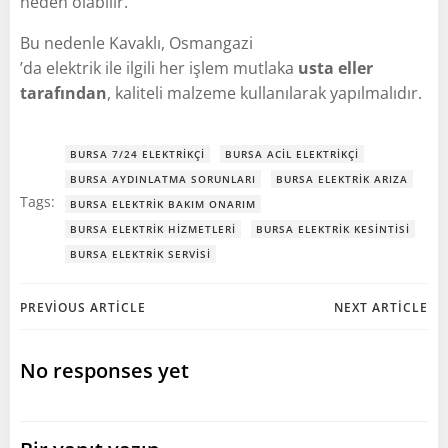
neden olabilir.
Bu nedenle Kavaklı, Osmangazi
’da elektrik ile ilgili her işlem mutlaka
usta eller
tarafından
, kaliteli malzeme kullanılarak yapılmalıdır.
BURSA 7/24 ELEKTRIKÇI
BURSA ACIL ELEKTRIKÇI
BURSA AYDINLATMA SORUNLARI
BURSA ELEKTRIK ARIZA
Tags:
BURSA ELEKTRIK BAKIM ONARIM
BURSA ELEKTRIK HIZMETLERI
BURSA ELEKTRIK KESINTISI
BURSA ELEKTRIK SERVISI
Post
Post
PREVIOUS ARTICLE
NEXT ARTICLE
navigation
navigation
No responses yet