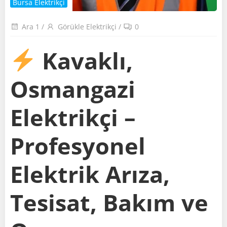
Bursa Elektrikçi
Ara 1
/
Görükle Elektrikçi
/
0
Kavaklı,
Osmangazi
Elektrikçi –
Profesyonel
Elektrik Arıza,
Tesisat, Bakım ve