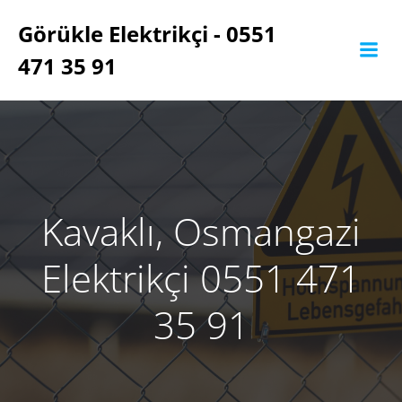
İçeriğe
Görükle Elektrikçi - 0551
geç
471 35 91
Kavaklı, Osmangazi
Elektrikçi 0551 471
35 91