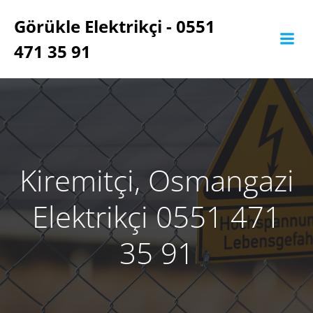
İçeriğe
Görükle Elektrikçi - 0551
geç
471 35 91
Kiremitçi, Osmangazi
Elektrikçi 0551 471
35 91