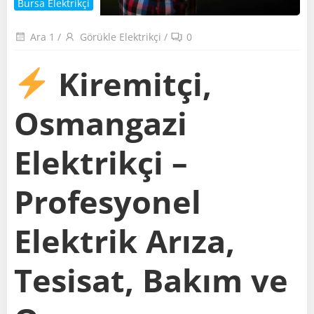
Bursa Elektrikçi
Ara 1
/
Görükle Elektrikçi
/
0
Kiremitçi,
Osmangazi
Elektrikçi –
Profesyonel
Elektrik Arıza,
Tesisat, Bakım ve