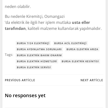
neden olabilir.
Bu nedenle Kiremitçi, Osmangazi
’da elektrik ile ilgili her işlem mutlaka
usta eller
tarafından
, kaliteli malzeme kullanılarak yapılmalıdır.
BURSA 7/24 ELEKTRIKÇI
BURSA ACIL ELEKTRIKÇI
BURSA AYDINLATMA SORUNLARI
BURSA ELEKTRIK ARIZA
Tags:
BURSA ELEKTRIK BAKIM ONARIM
BURSA ELEKTRIK HIZMETLERI
BURSA ELEKTRIK KESINTISI
BURSA ELEKTRIK SERVISI
Post
Post
PREVIOUS ARTICLE
NEXT ARTICLE
navigation
navigation
No responses yet