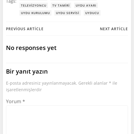
Tags:
TELEVIZYONCU
TV TAMIRI
UYDU AYARI
UYDU KURULUMU
UYDU SERVISI
UYDUCU
Post
Post
PREVIOUS ARTICLE
NEXT ARTICLE
navigation
navigation
No responses yet
Bir yanıt yazın
E-posta adresiniz yayınlanmayacak.
Gerekli alanlar
*
ile
işaretlenmişlerdir
Yorum
*