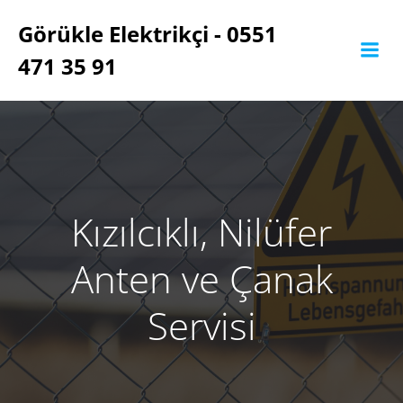
İçeriğe
Görükle Elektrikçi - 0551
geç
471 35 91
Kızılcıklı, Nilüfer
Anten ve Çanak
Servisi