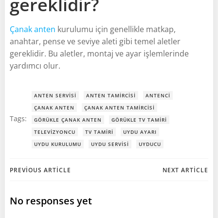
gereklidir?
Çanak anten
kurulumu için genellikle matkap,
anahtar, pense ve seviye aleti gibi temel aletler
gereklidir. Bu aletler, montaj ve ayar işlemlerinde
yardımcı olur.
ANTEN SERVISI
ANTEN TAMIRCISI
ANTENCI
ÇANAK ANTEN
ÇANAK ANTEN TAMIRCISI
Tags:
GÖRÜKLE ÇANAK ANTEN
GÖRÜKLE TV TAMIRI
TELEVIZYONCU
TV TAMIRI
UYDU AYARI
UYDU KURULUMU
UYDU SERVISI
UYDUCU
Post
Post
PREVIOUS ARTICLE
NEXT ARTICLE
navigation
navigation
No responses yet