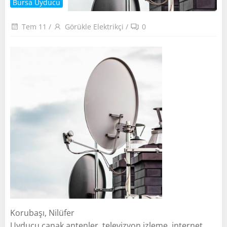
Bursa Uyducu
Tem 11
/
Görükle Elektrikçi
/
0
Korubaşı, Nilüfer
Uyducu çanak antenler, televizyon izleme, internet