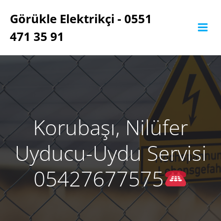
İçeriğe
Görükle Elektrikçi - 0551
geç
471 35 91
Korubaşı, Nilüfer
Uyducu-Uydu Servisi
05427677575