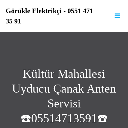
İçeriğe
Görükle Elektrikçi - 0551 471
geç
35 91
Kültür Mahallesi
Uyducu Çanak Anten
Servisi
☎️05514713591☎️