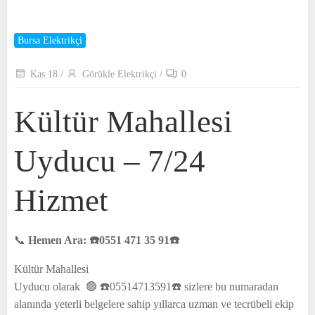
Bursa Elektrikçi
Kas 18
/
Görükle Elektrikçi
/
0
Kültür Mahallesi
Uyducu – 7/24
Hizmet
📞
Hemen Ara: ☎️0551 471 35 91☎️
Kültür Mahallesi
Uyducu olarak 🟢 ☎️05514713591☎️ sizlere bu numaradan
alanında yeterli belgelere sahip yıllarca uzman ve tecrübeli ekip