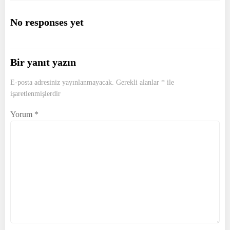
navigation
navigation
No responses yet
Bir yanıt yazın
E-posta adresiniz yayınlanmayacak.
Gerekli alanlar
*
ile
işaretlenmişlerdir
Yorum
*