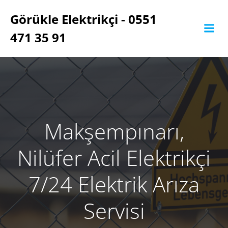
İçeriğe
Görükle Elektrikçi - 0551
geç
471 35 91
Makşempınarı,
Nilüfer Acil Elektrikçi
7/24 Elektrik Arıza
Servisi