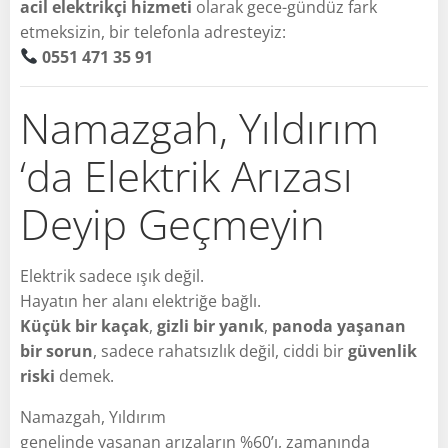
acil elektrikçi hizmeti
olarak gece-gündüz fark
etmeksizin, bir telefonla adresteyiz:
0551 471 35 91
Namazgah, Yıldırım
‘da Elektrik Arızası
Deyip Geçmeyin
Elektrik sadece ışık değil.
Hayatın her alanı elektriğe bağlı.
Küçük bir kaçak
,
gizli bir yanık
,
panoda yaşanan
bir sorun
, sadece rahatsızlık değil, ciddi bir
güvenlik
riski
demek.
Namazgah, Yıldırım
genelinde yaşanan arızaların %60’ı, zamanında