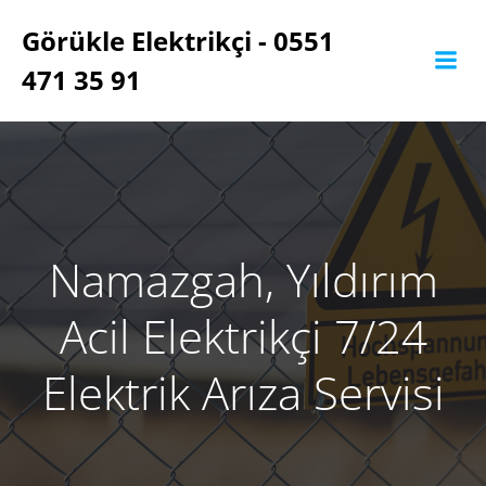
İçeriğe
Görükle Elektrikçi - 0551
geç
471 35 91
Namazgah, Yıldırım
Acil Elektrikçi 7/24
Elektrik Arıza Servisi