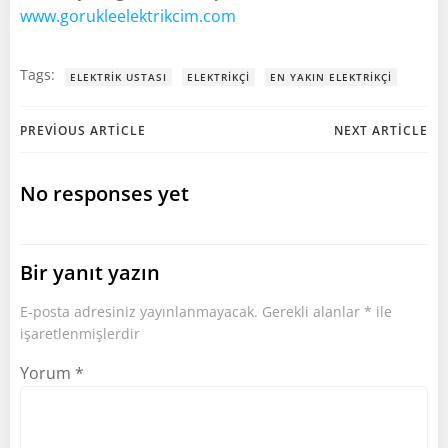
www.gorukleelektrikcim.com
Tags:
ELEKTRIK USTASI
ELEKTRIKÇI
EN YAKIN ELEKTRIKÇI
Post
Post
PREVIOUS ARTICLE
NEXT ARTICLE
navigation
navigation
No responses yet
Bir yanıt yazın
E-posta adresiniz yayınlanmayacak.
Gerekli alanlar
*
ile
işaretlenmişlerdir
Yorum
*