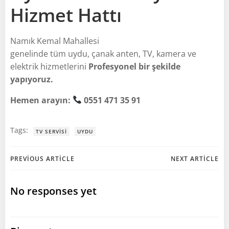
Hizmet Hattı
Namık Kemal Mahallesi
genelinde tüm uydu, çanak anten, TV, kamera ve
elektrik hizmetlerini
Profesyonel bir şekilde
yapıyoruz.
Hemen arayın:
0551 471 35 91
Tags:
TV SERVISI
UYDU
Post
Post
PREVIOUS ARTICLE
NEXT ARTICLE
navigation
navigation
No responses yet