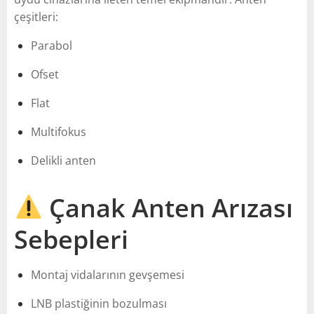
çeşitleri:
Parabol
Ofset
Flat
Multifokus
Delikli anten
Çanak Anten Arızası
Sebepleri
Montaj vidalarının gevşemesi
LNB plastiğinin bozulması