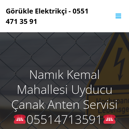
İçeriğe
Görükle Elektrikçi - 0551
geç
471 35 91
Namık Kemal
Mahallesi Uyducu
Çanak Anten Servisi
05514713591