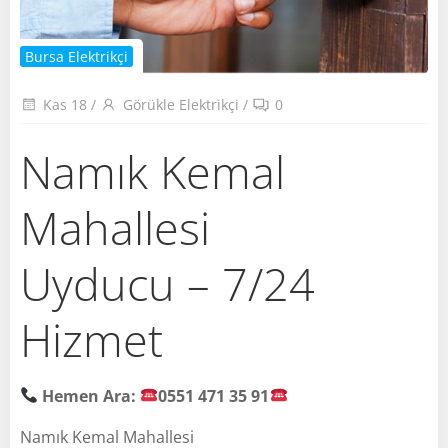
Bursa Elektrikçi
Kas 18
/
Görükle Elektrikçi
/
0
Namık Kemal
Mahallesi
Uyducu – 7/24
Hizmet
Hemen Ara:
0551 471 35 91
Namık Kemal Mahallesi