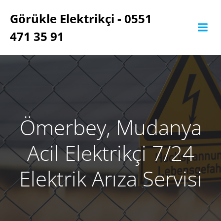
İçeriğe
Görükle Elektrikçi - 0551
geç
471 35 91
Ömerbey, Mudanya
Acil Elektrikçi 7/24
Elektrik Arıza Servisi