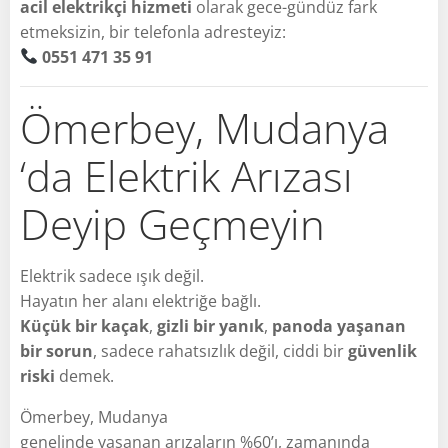
acil elektrikçi hizmeti
olarak gece-gündüz fark
etmeksizin, bir telefonla adresteyiz:
0551 471 35 91
Ömerbey, Mudanya
‘da Elektrik Arızası
Deyip Geçmeyin
Elektrik sadece ışık değil.
Hayatın her alanı elektriğe bağlı.
Küçük bir kaçak
,
gizli bir yanık
,
panoda yaşanan
bir sorun
, sadece rahatsızlık değil, ciddi bir
güvenlik
riski
demek.
Ömerbey, Mudanya
genelinde yaşanan arızaların %60’ı, zamanında