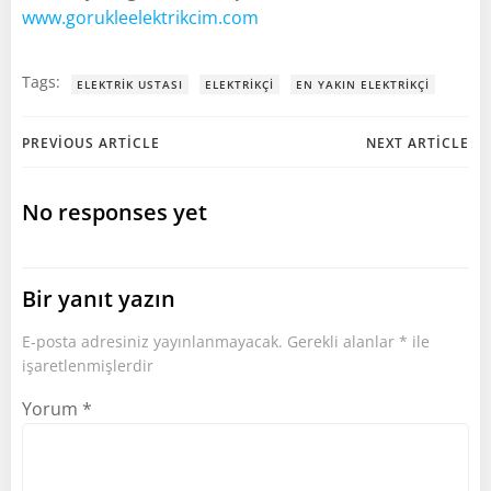
www.gorukleelektrikcim.com
Tags:
ELEKTRIK USTASI
ELEKTRIKÇI
EN YAKIN ELEKTRIKÇI
Post
Post
PREVIOUS ARTICLE
NEXT ARTICLE
navigation
navigation
No responses yet
Bir yanıt yazın
E-posta adresiniz yayınlanmayacak.
Gerekli alanlar
*
ile
işaretlenmişlerdir
Yorum
*