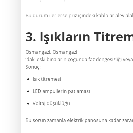
Bu durum ilerlerse priz içindeki kablolar alev alab
3. Işıkların Titr
Osmangazi, Osmangazi
’daki eski binaların çoğunda faz dengesizliği veya
Sonuç:
Işık titremesi
LED ampullerin patlaması
Voltaj düşüklüğü
Bu sorun zamanla elektrik panosuna kadar zarar 