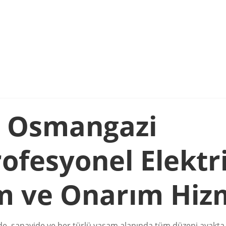
, Osmangazi
rofesyonel Elektr
ım ve Onarım Hiz
inde, sanayide ve her türlü yaşam alanında tüm düzeni ayakt