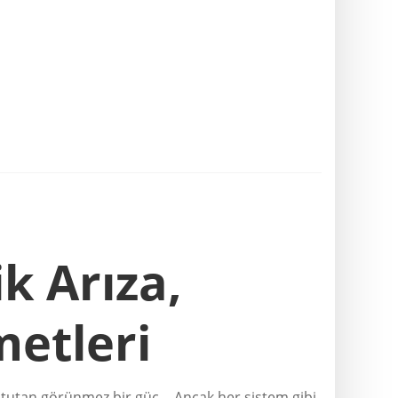
ik Arıza,
metleri
a tutan görünmez bir güç… Ancak her sistem gibi