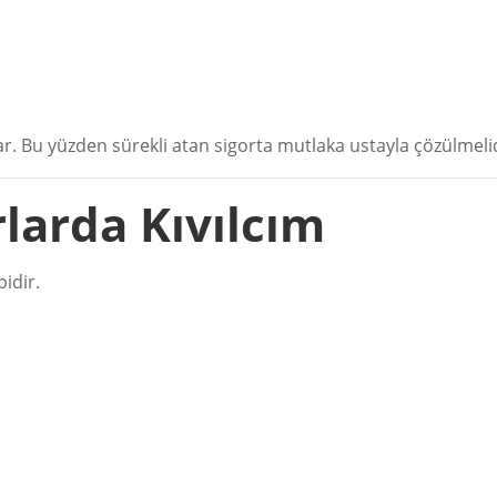
tar. Bu yüzden sürekli atan sigorta mutlaka ustayla çözülmelid
rlarda Kıvılcım
bidir.