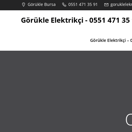
İçeriğe
Görükle Bursa
0551 471 35 91
goruklelekr
geç
Görükle Elektrikçi - 0551 471 35
Görükle Elektrikçi – 