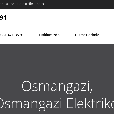
icil@goruklelektrikcii.com
 91
0551 471 35 91
Hakkımızda
Hizmetlerimiz
Osmangazi,
Osmangazi Elektrikç