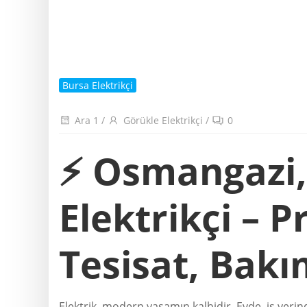
Bursa Elektrikçi
Ara 1
/
Görükle Elektrikçi
/
0
⚡ Osmangazi
Elektrikçi – P
Tesisat, Bak
Elektrik, modern yaşamın kalbidir. Evde, iş yer