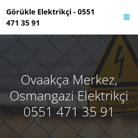
İçeriğe
Görükle Elektrikçi - 0551
geç
471 35 91
Ovaakça Merkez,
Osmangazi Elektrikçi
0551 471 35 91