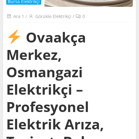
Bursa Elektrikçi
Ara 1
/
Görükle Elektrikçi
/
0
Ovaakça
Merkez,
Osmangazi
Elektrikçi –
Profesyonel
Elektrik Arıza,