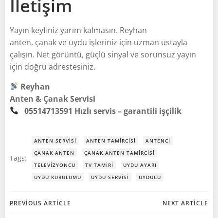
İletişim
Yayın keyfiniz yarım kalmasın. Reyhan
anten, çanak ve uydu işleriniz için uzman ustayla
çalışın. Net görüntü, güçlü sinyal ve sorunsuz yayın
için doğru adrestesiniz.
Reyhan
Anten & Çanak Servisi
05514713591
Hızlı servis – garantili işçilik
ANTEN SERVISI
ANTEN TAMIRCISI
ANTENCI
ÇANAK ANTEN
ÇANAK ANTEN TAMIRCISI
Tags:
TELEVIZYONCU
TV TAMIRI
UYDU AYARI
UYDU KURULUMU
UYDU SERVISI
UYDUCU
Post
Post
PREVIOUS ARTICLE
NEXT ARTICLE