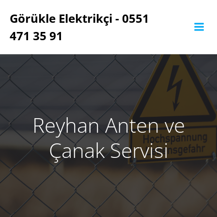
İçeriğe
Görükle Elektrikçi - 0551
geç
471 35 91
Reyhan Anten ve
Çanak Servisi