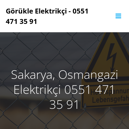
İçeriğe
Görükle Elektrikçi - 0551
geç
471 35 91
Sakarya, Osmangazi
Elektrikçi 0551 471
35 91