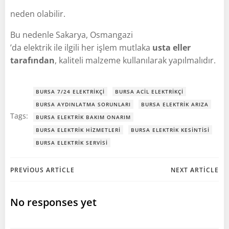
neden olabilir.
Bu nedenle Sakarya, Osmangazi
’da elektrik ile ilgili her işlem mutlaka
usta eller
tarafından
, kaliteli malzeme kullanılarak yapılmalıdır.
BURSA 7/24 ELEKTRIKÇI
BURSA ACIL ELEKTRIKÇI
BURSA AYDINLATMA SORUNLARI
BURSA ELEKTRIK ARIZA
Tags:
BURSA ELEKTRIK BAKIM ONARIM
BURSA ELEKTRIK HIZMETLERI
BURSA ELEKTRIK KESINTISI
BURSA ELEKTRIK SERVISI
Post
Post
PREVIOUS ARTICLE
NEXT ARTICLE
navigation
navigation
No responses yet